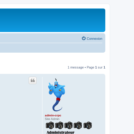
Connexion
1 message • Page
1
sur
1
admin-crpc
Site Admin