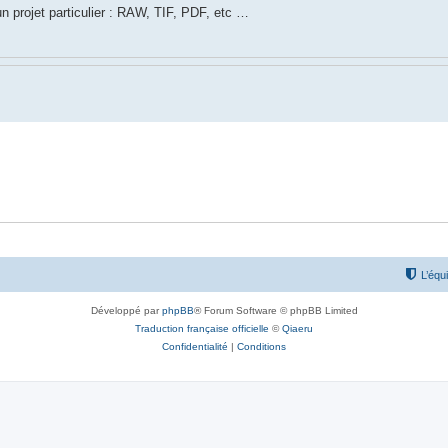
n projet particulier : RAW, TIF, PDF, etc …
L’équ
Développé par
phpBB
® Forum Software © phpBB Limited
Traduction française officielle
©
Qiaeru
Confidentialité
|
Conditions