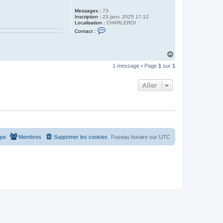
Messages :
73
Inscription :
23 janv. 2025 17:12
Localisation :
CHARLEROI
C
Contact :
o
n
t
a
H
c
a
t
1 message • Page
1
sur
1
u
e
t
r
a
Aller
d
m
i
n
-
c
r
p
c
ipe
Membres
Supprimer les cookies
Fuseau horaire sur
UTC