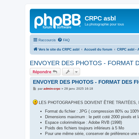
CRPC asbl
La photographie pour tous
Raccourcis
FAQ
Vers le site du CRPC asbl
Accueil du forum
CRPC asbl - 
ENVOYER DES PHOTOS - FORMAT D
Répondre
ENVOYER DES PHOTOS - FORMAT DES F
M
par
admin-crpc
»
28 janv. 2025 16:18
e
s
s
LES PHOTOGRAPHIES DOIVENT ÊTRE TRAITÉES, 
a
g
e
Format du fichier : JPG ( compression 80% ou 100
Dimensions maximum : le petit coté 2000 pixels et la
Espace colorimétrique : Adobe RVB (1998)
Poids des fichiers toujours inférieurs à 5 Mo
Pour une même série, conserver de préférence une uni