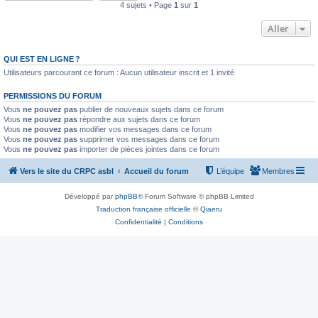
4 sujets • Page
1
sur
1
Aller
QUI EST EN LIGNE ?
Utilisateurs parcourant ce forum : Aucun utilisateur inscrit et 1 invité
PERMISSIONS DU FORUM
Vous
ne pouvez pas
publier de nouveaux sujets dans ce forum
Vous
ne pouvez pas
répondre aux sujets dans ce forum
Vous
ne pouvez pas
modifier vos messages dans ce forum
Vous
ne pouvez pas
supprimer vos messages dans ce forum
Vous
ne pouvez pas
importer de pièces jointes dans ce forum
Vers le site du CRPC asbl
Accueil du forum
L’équipe
Membres
Développé par
phpBB
® Forum Software © phpBB Limited
Traduction française officielle
©
Qiaeru
Confidentialité
|
Conditions