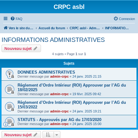
CRPC asbl
FAQ
Connexion
Vers le site du CRPC asbl
Accueil du forum
CRPC asbl - Administration
INFORMATIONS ADMINISTRATIVES
INFORMATIONS ADMINISTRATIVES
Nouveau sujet
4 sujets • Page
1
sur
1
Sujets
DONNEES ADMINISTRATIVES
Dernier message par
admin-crpc
«
24 janv. 2025 21:15
Règlement d’Ordre Intérieur (ROI) Approuver par l’AG du
18/02/2025
Dernier message par
admin-crpc
«
19 févr. 2025 09:42
Règlement d’Ordre Intérieur (ROI) Approuver par l’AG du
15/03/2022
Dernier message par
admin-crpc
«
24 janv. 2025 19:21
STATUTS - Approuvés par AG du 17/03/2020
Dernier message par
admin-crpc
«
24 janv. 2025 15:00
Nouveau sujet