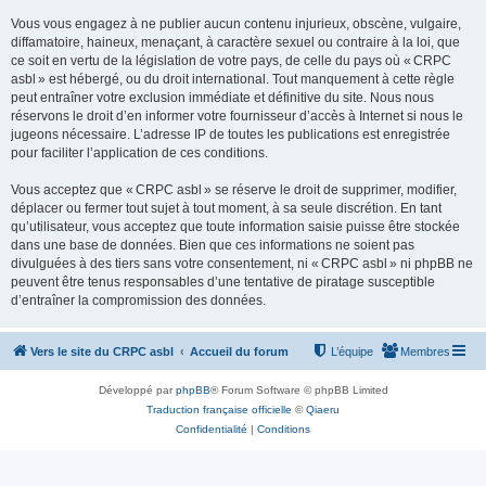
Vous vous engagez à ne publier aucun contenu injurieux, obscène, vulgaire,
diffamatoire, haineux, menaçant, à caractère sexuel ou contraire à la loi, que
ce soit en vertu de la législation de votre pays, de celle du pays où « CRPC
asbl » est hébergé, ou du droit international. Tout manquement à cette règle
peut entraîner votre exclusion immédiate et définitive du site. Nous nous
réservons le droit d’en informer votre fournisseur d’accès à Internet si nous le
jugeons nécessaire. L’adresse IP de toutes les publications est enregistrée
pour faciliter l’application de ces conditions.
Vous acceptez que « CRPC asbl » se réserve le droit de supprimer, modifier,
déplacer ou fermer tout sujet à tout moment, à sa seule discrétion. En tant
qu’utilisateur, vous acceptez que toute information saisie puisse être stockée
dans une base de données. Bien que ces informations ne soient pas
divulguées à des tiers sans votre consentement, ni « CRPC asbl » ni phpBB ne
peuvent être tenus responsables d’une tentative de piratage susceptible
d’entraîner la compromission des données.
Vers le site du CRPC asbl
Accueil du forum
L’équipe
Membres
Développé par
phpBB
® Forum Software © phpBB Limited
Traduction française officielle
©
Qiaeru
Confidentialité
|
Conditions