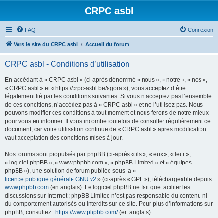
CRPC asbl
FAQ
Connexion
Vers le site du CRPC asbl
Accueil du forum
CRPC asbl - Conditions d’utilisation
En accédant à « CRPC asbl » (ci-après dénommé « nous », « notre », « nos »,
« CRPC asbl » et « https://crpc-asbl.be/agora »), vous acceptez d’être
légalement lié par les conditions suivantes. Si vous n’acceptez pas l’ensemble
de ces conditions, n’accédez pas à « CRPC asbl » et ne l’utilisez pas. Nous
pouvons modifier ces conditions à tout moment et nous ferons de notre mieux
pour vous en informer. Il vous incombe toutefois de consulter régulièrement ce
document, car votre utilisation continue de « CRPC asbl » après modification
vaut acceptation des conditions mises à jour.
Nos forums sont propulsés par phpBB (ci-après « ils », « eux », « leur »,
« logiciel phpBB », « www.phpbb.com », « phpBB Limited » et « équipes
phpBB »), une solution de forum publiée sous la «
licence publique générale GNU v2
» (ci-après « GPL »), téléchargeable depuis
www.phpbb.com
(en anglais). Le logiciel phpBB ne fait que faciliter les
discussions sur Internet ; phpBB Limited n’est pas responsable du contenu ni
du comportement autorisés ou interdits sur ce site. Pour plus d’informations sur
phpBB, consultez :
https://www.phpbb.com/
(en anglais).