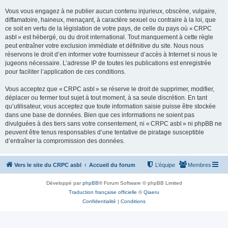
Vous vous engagez à ne publier aucun contenu injurieux, obscène, vulgaire,
diffamatoire, haineux, menaçant, à caractère sexuel ou contraire à la loi, que
ce soit en vertu de la législation de votre pays, de celle du pays où « CRPC
asbl » est hébergé, ou du droit international. Tout manquement à cette règle
peut entraîner votre exclusion immédiate et définitive du site. Nous nous
réservons le droit d’en informer votre fournisseur d’accès à Internet si nous le
jugeons nécessaire. L’adresse IP de toutes les publications est enregistrée
pour faciliter l’application de ces conditions.
Vous acceptez que « CRPC asbl » se réserve le droit de supprimer, modifier,
déplacer ou fermer tout sujet à tout moment, à sa seule discrétion. En tant
qu’utilisateur, vous acceptez que toute information saisie puisse être stockée
dans une base de données. Bien que ces informations ne soient pas
divulguées à des tiers sans votre consentement, ni « CRPC asbl » ni phpBB ne
peuvent être tenus responsables d’une tentative de piratage susceptible
d’entraîner la compromission des données.
Vers le site du CRPC asbl
Accueil du forum
L’équipe
Membres
Développé par
phpBB
® Forum Software © phpBB Limited
Traduction française officielle
©
Qiaeru
Confidentialité
|
Conditions