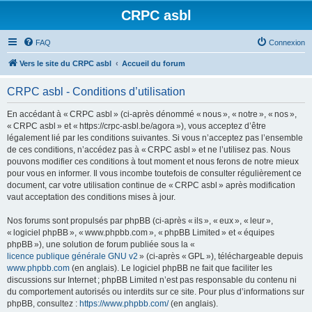
CRPC asbl
FAQ
Connexion
Vers le site du CRPC asbl
Accueil du forum
CRPC asbl - Conditions d’utilisation
En accédant à « CRPC asbl » (ci-après dénommé « nous », « notre », « nos »,
« CRPC asbl » et « https://crpc-asbl.be/agora »), vous acceptez d’être
légalement lié par les conditions suivantes. Si vous n’acceptez pas l’ensemble
de ces conditions, n’accédez pas à « CRPC asbl » et ne l’utilisez pas. Nous
pouvons modifier ces conditions à tout moment et nous ferons de notre mieux
pour vous en informer. Il vous incombe toutefois de consulter régulièrement ce
document, car votre utilisation continue de « CRPC asbl » après modification
vaut acceptation des conditions mises à jour.
Nos forums sont propulsés par phpBB (ci-après « ils », « eux », « leur »,
« logiciel phpBB », « www.phpbb.com », « phpBB Limited » et « équipes
phpBB »), une solution de forum publiée sous la «
licence publique générale GNU v2
» (ci-après « GPL »), téléchargeable depuis
www.phpbb.com
(en anglais). Le logiciel phpBB ne fait que faciliter les
discussions sur Internet ; phpBB Limited n’est pas responsable du contenu ni
du comportement autorisés ou interdits sur ce site. Pour plus d’informations sur
phpBB, consultez :
https://www.phpbb.com/
(en anglais).