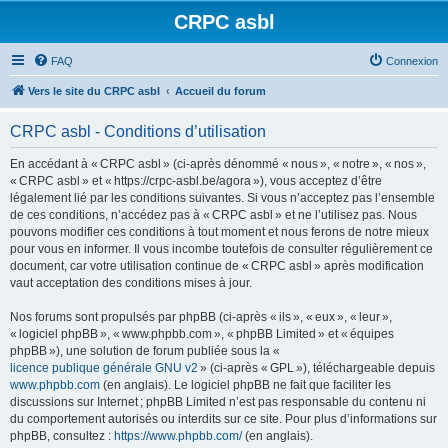
CRPC asbl
FAQ
Connexion
Vers le site du CRPC asbl
Accueil du forum
CRPC asbl - Conditions d’utilisation
En accédant à « CRPC asbl » (ci-après dénommé « nous », « notre », « nos »,
« CRPC asbl » et « https://crpc-asbl.be/agora »), vous acceptez d’être
légalement lié par les conditions suivantes. Si vous n’acceptez pas l’ensemble
de ces conditions, n’accédez pas à « CRPC asbl » et ne l’utilisez pas. Nous
pouvons modifier ces conditions à tout moment et nous ferons de notre mieux
pour vous en informer. Il vous incombe toutefois de consulter régulièrement ce
document, car votre utilisation continue de « CRPC asbl » après modification
vaut acceptation des conditions mises à jour.
Nos forums sont propulsés par phpBB (ci-après « ils », « eux », « leur »,
« logiciel phpBB », « www.phpbb.com », « phpBB Limited » et « équipes
phpBB »), une solution de forum publiée sous la «
licence publique générale GNU v2
» (ci-après « GPL »), téléchargeable depuis
www.phpbb.com
(en anglais). Le logiciel phpBB ne fait que faciliter les
discussions sur Internet ; phpBB Limited n’est pas responsable du contenu ni
du comportement autorisés ou interdits sur ce site. Pour plus d’informations sur
phpBB, consultez :
https://www.phpbb.com/
(en anglais).