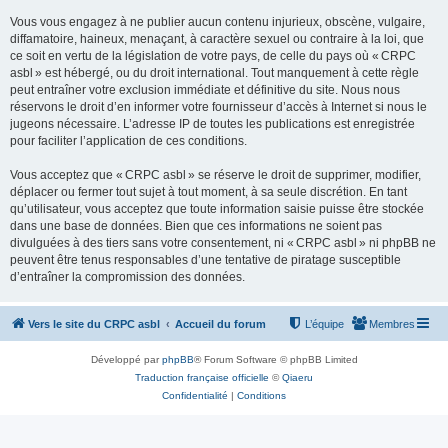
Vous vous engagez à ne publier aucun contenu injurieux, obscène, vulgaire,
diffamatoire, haineux, menaçant, à caractère sexuel ou contraire à la loi, que
ce soit en vertu de la législation de votre pays, de celle du pays où « CRPC
asbl » est hébergé, ou du droit international. Tout manquement à cette règle
peut entraîner votre exclusion immédiate et définitive du site. Nous nous
réservons le droit d’en informer votre fournisseur d’accès à Internet si nous le
jugeons nécessaire. L’adresse IP de toutes les publications est enregistrée
pour faciliter l’application de ces conditions.
Vous acceptez que « CRPC asbl » se réserve le droit de supprimer, modifier,
déplacer ou fermer tout sujet à tout moment, à sa seule discrétion. En tant
qu’utilisateur, vous acceptez que toute information saisie puisse être stockée
dans une base de données. Bien que ces informations ne soient pas
divulguées à des tiers sans votre consentement, ni « CRPC asbl » ni phpBB ne
peuvent être tenus responsables d’une tentative de piratage susceptible
d’entraîner la compromission des données.
Vers le site du CRPC asbl
Accueil du forum
L’équipe
Membres
Développé par
phpBB
® Forum Software © phpBB Limited
Traduction française officielle
©
Qiaeru
Confidentialité
|
Conditions