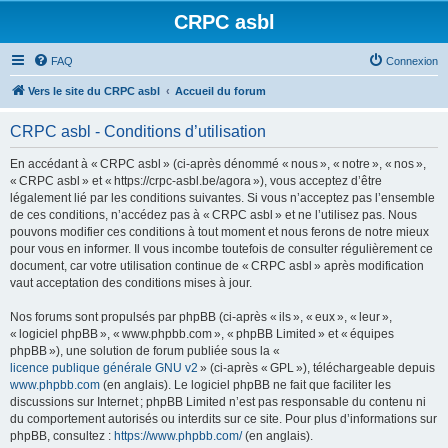
CRPC asbl
FAQ
Connexion
Vers le site du CRPC asbl
Accueil du forum
CRPC asbl - Conditions d’utilisation
En accédant à « CRPC asbl » (ci-après dénommé « nous », « notre », « nos »,
« CRPC asbl » et « https://crpc-asbl.be/agora »), vous acceptez d’être
légalement lié par les conditions suivantes. Si vous n’acceptez pas l’ensemble
de ces conditions, n’accédez pas à « CRPC asbl » et ne l’utilisez pas. Nous
pouvons modifier ces conditions à tout moment et nous ferons de notre mieux
pour vous en informer. Il vous incombe toutefois de consulter régulièrement ce
document, car votre utilisation continue de « CRPC asbl » après modification
vaut acceptation des conditions mises à jour.
Nos forums sont propulsés par phpBB (ci-après « ils », « eux », « leur »,
« logiciel phpBB », « www.phpbb.com », « phpBB Limited » et « équipes
phpBB »), une solution de forum publiée sous la «
licence publique générale GNU v2
» (ci-après « GPL »), téléchargeable depuis
www.phpbb.com
(en anglais). Le logiciel phpBB ne fait que faciliter les
discussions sur Internet ; phpBB Limited n’est pas responsable du contenu ni
du comportement autorisés ou interdits sur ce site. Pour plus d’informations sur
phpBB, consultez :
https://www.phpbb.com/
(en anglais).