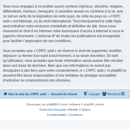
Vous vous engagez à ne publier aucun contenu injurieux, obscène, vulgaire,
diffamatoire, haineux, menaçant, à caractère sexuel ou contraire à la loi, que
ce soit en vertu de la législation de votre pays, de celle du pays où « CRPC
asbl » est hébergé, ou du droit international. Tout manquement à cette règle
peut entraîner votre exclusion immédiate et définitive du site. Nous nous
réservons le droit d’en informer votre fournisseur d’accès à Internet si nous le
jugeons nécessaire. L’adresse IP de toutes les publications est enregistrée
pour faciliter l’application de ces conditions.
Vous acceptez que « CRPC asbl » se réserve le droit de supprimer, modifier,
déplacer ou fermer tout sujet à tout moment, à sa seule discrétion. En tant
qu’utilisateur, vous acceptez que toute information saisie puisse être stockée
dans une base de données. Bien que ces informations ne soient pas
divulguées à des tiers sans votre consentement, ni « CRPC asbl » ni phpBB ne
peuvent être tenus responsables d’une tentative de piratage susceptible
d’entraîner la compromission des données.
Vers le site du CRPC asbl
Accueil du forum
L’équipe
Membres
Développé par
phpBB
® Forum Software © phpBB Limited
Traduction française officielle
©
Qiaeru
Confidentialité
|
Conditions