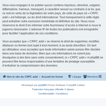
Vous vous engagez à ne publier aucun contenu injurieux, obscène, vulgaire,
diffamatoire, haineux, menaçant, à caractère sexuel ou contraire à la loi, que
ce soit en vertu de la législation de votre pays, de celle du pays où « CRPC
asbl » est hébergé, ou du droit international. Tout manquement à cette règle
peut entraîner votre exclusion immédiate et définitive du site. Nous nous
réservons le droit d’en informer votre fournisseur d’accès à Internet si nous le
jugeons nécessaire. L’adresse IP de toutes les publications est enregistrée
pour faciliter l’application de ces conditions.
Vous acceptez que « CRPC asbl » se réserve le droit de supprimer, modifier,
déplacer ou fermer tout sujet à tout moment, à sa seule discrétion. En tant
qu’utilisateur, vous acceptez que toute information saisie puisse être stockée
dans une base de données. Bien que ces informations ne soient pas
divulguées à des tiers sans votre consentement, ni « CRPC asbl » ni phpBB ne
peuvent être tenus responsables d’une tentative de piratage susceptible
d’entraîner la compromission des données.
Vers le site du CRPC asbl
Accueil du forum
L’équipe
Membres
Développé par
phpBB
® Forum Software © phpBB Limited
Traduction française officielle
©
Qiaeru
Confidentialité
|
Conditions