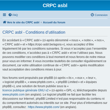
CRPC asbl
FAQ
Connexion
Vers le site du CRPC asbl
Accueil du forum
CRPC asbl - Conditions d’utilisation
En accédant à « CRPC asbl » (ci-après dénommé « nous », « notre », « nos »,
« CRPC asbl » et « https://crpc-asbl.be/agora »), vous acceptez d’être
légalement lié par les conditions suivantes. Si vous n’acceptez pas l’ensemble
de ces conditions, n’accédez pas à « CRPC asbl » et ne l’utilisez pas. Nous
pouvons modifier ces conditions à tout moment et nous ferons de notre mieux
pour vous en informer. Il vous incombe toutefois de consulter régulièrement ce
document, car votre utilisation continue de « CRPC asbl » après modification
vaut acceptation des conditions mises à jour.
Nos forums sont propulsés par phpBB (ci-après « ils », « eux », « leur »,
« logiciel phpBB », « www.phpbb.com », « phpBB Limited » et « équipes
phpBB »), une solution de forum publiée sous la «
licence publique générale GNU v2
» (ci-après « GPL »), téléchargeable depuis
www.phpbb.com
(en anglais). Le logiciel phpBB ne fait que faciliter les
discussions sur Internet ; phpBB Limited n’est pas responsable du contenu ni
du comportement autorisés ou interdits sur ce site. Pour plus d’informations sur
phpBB, consultez :
https://www.phpbb.com/
(en anglais).