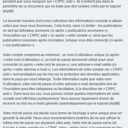
pendant que vous naviguez sur « CRPC asbl ». Ils n’entrent pas dans le
périmètre de ce document, qui ne traite que des cookies créés par le logiciel
phpBB.
La seconde manière dont nous collectons des informations consiste à utiliser
celles que vous nous fournissez. Cela inclut, sans s’y limiter : les publications
en tant qu’utilisateur anonyme (ci-après « publications anonymes »),
l’inscription sur « CRPC asbl » (ci-après « votre compte »), ainsi que les
publications soumises après inscription, lorsque vous êtes connecté (ci-après
« vos publications »).
Votre compte comprend au minimum : un nom d’utilisateur unique (ci-après
« votre nom d’utilisateur »), un mot de passe personnel utilisé pour vous
connecter (ci-après « votre mot de passe »), une adresse e-mail valide (ci-
après « votre adresse e-mail »). Les informations de votre compte sur « CRPC
asbl » sont protégées par les lois sur la protection des données applicables
dans le pays qui nous héberge. Toute information autre que votre nom
d’utilisateur, votre mot de passe et votre adresse e-mail demandée lors de
l’inscription peut être obligatoire ou facultative, à la discrétion de « CRPC
asbl ». Dans tous les cas, vous pouvez choisir quelles informations de votre
compte sont affichées publiquement. Vous pouvez également choisir de
recevoir ou non les e-mails générés automatiquement par le logiciel phpBB.
Votre mot de passe est stocké sous forme de hachage à sens unique pour en
garantir la sécurité. Nous vous recommandons toutefois de ne pas utiliser le
même mot de passe sur plusieurs sites web. Votre mot de passe est la clé
d’accès à votre compte sur « CRPC asbl », veillez donc à le conserver en lieu