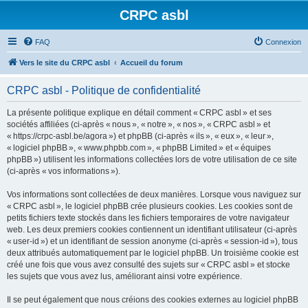
CRPC asbl
FAQ
Connexion
Vers le site du CRPC asbl
Accueil du forum
CRPC asbl - Politique de confidentialité
La présente politique explique en détail comment « CRPC asbl » et ses
sociétés affiliées (ci-après « nous », « notre », « nos », « CRPC asbl » et
« https://crpc-asbl.be/agora ») et phpBB (ci-après « ils », « eux », « leur »,
« logiciel phpBB », « www.phpbb.com », « phpBB Limited » et « équipes
phpBB ») utilisent les informations collectées lors de votre utilisation de ce site
(ci-après « vos informations »).
Vos informations sont collectées de deux manières. Lorsque vous naviguez sur
« CRPC asbl », le logiciel phpBB crée plusieurs cookies. Les cookies sont de
petits fichiers texte stockés dans les fichiers temporaires de votre navigateur
web. Les deux premiers cookies contiennent un identifiant utilisateur (ci-après
« user-id ») et un identifiant de session anonyme (ci-après « session-id »), tous
deux attribués automatiquement par le logiciel phpBB. Un troisième cookie est
créé une fois que vous avez consulté des sujets sur « CRPC asbl » et stocke
les sujets que vous avez lus, améliorant ainsi votre expérience.
Il se peut également que nous créions des cookies externes au logiciel phpBB