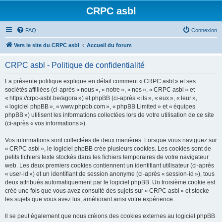
CRPC asbl
FAQ
Connexion
Vers le site du CRPC asbl
Accueil du forum
CRPC asbl - Politique de confidentialité
La présente politique explique en détail comment « CRPC asbl » et ses
sociétés affiliées (ci-après « nous », « notre », « nos », « CRPC asbl » et
« https://crpc-asbl.be/agora ») et phpBB (ci-après « ils », « eux », « leur »,
« logiciel phpBB », « www.phpbb.com », « phpBB Limited » et « équipes
phpBB ») utilisent les informations collectées lors de votre utilisation de ce site
(ci-après « vos informations »).
Vos informations sont collectées de deux manières. Lorsque vous naviguez sur
« CRPC asbl », le logiciel phpBB crée plusieurs cookies. Les cookies sont de
petits fichiers texte stockés dans les fichiers temporaires de votre navigateur
web. Les deux premiers cookies contiennent un identifiant utilisateur (ci-après
« user-id ») et un identifiant de session anonyme (ci-après « session-id »), tous
deux attribués automatiquement par le logiciel phpBB. Un troisième cookie est
créé une fois que vous avez consulté des sujets sur « CRPC asbl » et stocke
les sujets que vous avez lus, améliorant ainsi votre expérience.
Il se peut également que nous créions des cookies externes au logiciel phpBB