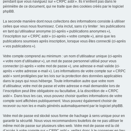
pendant que vous naviguez sur « CRPC asbl ». Ils n’entrent pas dans le
périmètre de ce document, qui ne traite que des cookies créés par le logiciel
phpBB.
La seconde manière dont nous collectons des informations consiste à utiliser
celles que vous nous fournissez. Cela inclut, sans s’y limiter : les publications
en tant qu’utilisateur anonyme (ci-après « publications anonymes »),
l’inscription sur « CRPC asbl » (ci-après « votre compte »), ainsi que les
publications soumises après inscription, lorsque vous êtes connecté (ci-après
« vos publications »).
Votre compte comprend au minimum : un nom d’utilisateur unique (ci-après
« votre nom d’utilisateur »), un mot de passe personnel utilisé pour vous
connecter (ci-après « votre mot de passe »), une adresse e-mail valide (ci-
après « votre adresse e-mail »). Les informations de votre compte sur « CRPC
asbl » sont protégées par les lois sur la protection des données applicables
dans le pays qui nous héberge. Toute information autre que votre nom
d’utilisateur, votre mot de passe et votre adresse e-mail demandée lors de
l’inscription peut être obligatoire ou facultative, à la discrétion de « CRPC
asbl ». Dans tous les cas, vous pouvez choisir quelles informations de votre
compte sont affichées publiquement. Vous pouvez également choisir de
recevoir ou non les e-mails générés automatiquement par le logiciel phpBB.
Votre mot de passe est stocké sous forme de hachage à sens unique pour en
garantir la sécurité. Nous vous recommandons toutefois de ne pas utiliser le
même mot de passe sur plusieurs sites web. Votre mot de passe est la clé
d’accès à votre compte sur « CRPC asbl », veillez donc à le conserver en lieu