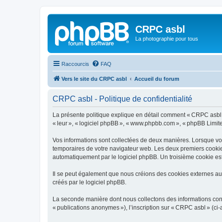
CRPC asbl
La photographie pour tous
Raccourcis
FAQ
Vers le site du CRPC asbl
Accueil du forum
CRPC asbl - Politique de confidentialité
La présente politique explique en détail comment « CRPC asbl » et
« leur », « logiciel phpBB », « www.phpbb.com », « phpBB Limited 
Vos informations sont collectées de deux manières. Lorsque vous
temporaires de votre navigateur web. Les deux premiers cookies c
automatiquement par le logiciel phpBB. Un troisième cookie est
Il se peut également que nous créions des cookies externes au
créés par le logiciel phpBB.
La seconde manière dont nous collectons des informations consist
« publications anonymes »), l’inscription sur « CRPC asbl » (ci-