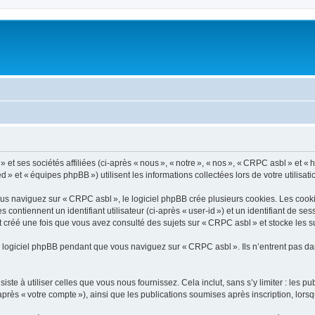
 ses sociétés affiliées (ci-après « nous », « notre », « nos », « CRPC asbl » et « htt
» et « équipes phpBB ») utilisent les informations collectées lors de votre utilisatio
 naviguez sur « CRPC asbl », le logiciel phpBB crée plusieurs cookies. Les cookies 
ontiennent un identifiant utilisateur (ci-après « user-id ») et un identifiant de se
 créé une fois que vous avez consulté des sujets sur « CRPC asbl » et stocke les su
 logiciel phpBB pendant que vous naviguez sur « CRPC asbl ». Ils n’entrent pas da
e à utiliser celles que vous nous fournissez. Cela inclut, sans s’y limiter : les pu
après « votre compte »), ainsi que les publications soumises après inscription, lors