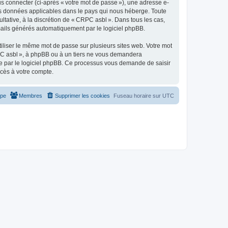
s connecter (ci-après « votre mot de passe »), une adresse e-
 des données applicables dans le pays qui nous héberge. Toute
ultative, à la discrétion de « CRPC asbl ». Dans tous les cas,
mails générés automatiquement par le logiciel phpBB.
liser le même mot de passe sur plusieurs sites web. Votre mot
RPC asbl », à phpBB ou à un tiers ne vous demandera
nie par le logiciel phpBB. Ce processus vous demande de saisir
ccès à votre compte.
ipe
Membres
Supprimer les cookies
Fuseau horaire sur
UTC