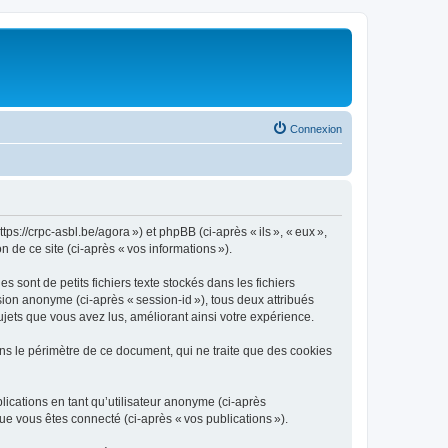
Connexion
ps://crpc-asbl.be/agora ») et phpBB (ci-après « ils », « eux »,
n de ce site (ci-après « vos informations »).
sont de petits fichiers texte stockés dans les fichiers
ssion anonyme (ci-après « session-id »), tous deux attribués
jets que vous avez lus, améliorant ainsi votre expérience.
ns le périmètre de ce document, qui ne traite que des cookies
blications en tant qu’utilisateur anonyme (ci-après
que vous êtes connecté (ci-après « vos publications »).