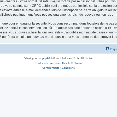
 (ci-après « votre nom d’utilisateur »), un mot de passe personnel utilisé pour vou
ns de votre compte sur « CRPC asbl » sont protégées par les lois sur la protection
e et votre adresse e-mail demandée lors de l’inscription peut être obligatoire ou fac
 affichées publiquement. Vous pouvez également choisir de recevoir ou non les e-
ique pour en garantir la sécurité. Nous vous recommandons toutefois de ne pas uti
veillez donc à le conserver en lieu sûr. En aucun cas, une personne affiliée à « C
passe, vous pouvez utiliser la fonctionnalité « J’ai oublié mon mot de passe » four
hpBB générera ensuite un nouveau mot de passe pour vous permettre de retrouver l’a
L’équ
Développé par
phpBB
® Forum Software © phpBB Limited
Traduction française officielle
©
Qiaeru
Confidentialité
|
Conditions