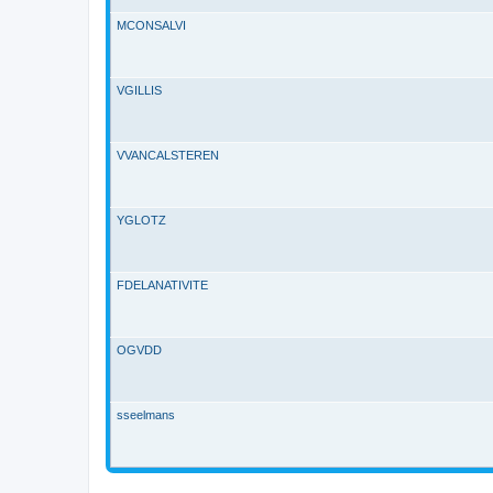
MCONSALVI
VGILLIS
VVANCALSTEREN
YGLOTZ
FDELANATIVITE
OGVDD
sseelmans