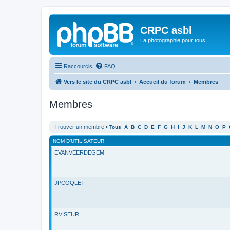
CRPC asbl
La photographie pour tous
Raccourcis
FAQ
Vers le site du CRPC asbl
Accueil du forum
Membres
Membres
Trouver un membre
•
Tous
A
B
C
D
E
F
G
H
I
J
K
L
M
N
O
P
NOM D’UTILISATEUR
EVANVEERDEGEM
JPCOQLET
RVISEUR