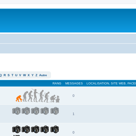
Q
R
S
T
U
V
W
X
Y
Z
Autre
RANG
MESSAGES
LOCALISATION, SITE WEB, FAC
0
1
0