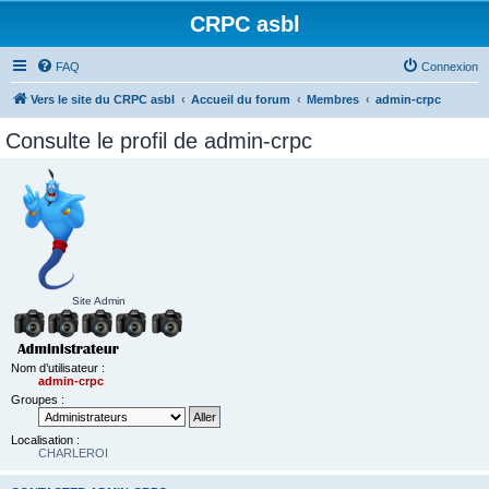
CRPC asbl
FAQ
Connexion
Vers le site du CRPC asbl
Accueil du forum
Membres
admin-crpc
Consulte le profil de admin-crpc
Site Admin
Nom d’utilisateur :
admin-crpc
Groupes :
Localisation :
CHARLEROI