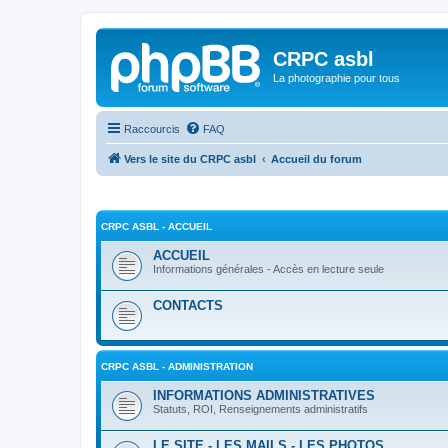
CRPC asbl
La photographie pour tous
Raccourcis
FAQ
Vers le site du CRPC asbl
Accueil du forum
CRPC ASBL - ACCUEIL
ACCUEIL
Informations générales - Accès en lecture seule
CONTACTS
CRPC ASBL - ADMINISTRATION
INFORMATIONS ADMINISTRATIVES
Statuts, ROI, Renseignements administratifs
LE SITE - LES MAILS - LES PHOTOS