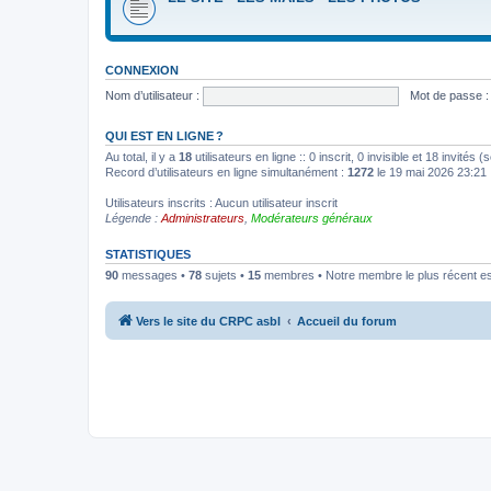
CONNEXION
Nom d’utilisateur :
Mot de passe :
QUI EST EN LIGNE ?
Au total, il y a
18
utilisateurs en ligne :: 0 inscrit, 0 invisible et 18 invités
Record d’utilisateurs en ligne simultanément :
1272
le 19 mai 2026 23:21
Utilisateurs inscrits : Aucun utilisateur inscrit
Légende :
Administrateurs
,
Modérateurs généraux
STATISTIQUES
90
messages •
78
sujets •
15
membres • Notre membre le plus récent e
Vers le site du CRPC asbl
Accueil du forum