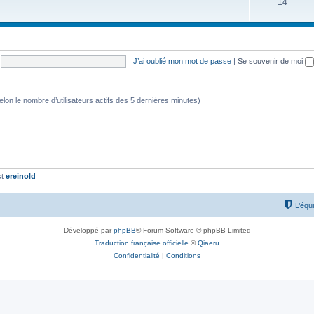
S
14
j
u
e
j
t
e
s
J’ai oublié mon mot de passe
|
Se souvenir de moi
t
s
 (selon le nombre d’utilisateurs actifs des 5 dernières minutes)
st
ereinold
L’équ
Développé par
phpBB
® Forum Software © phpBB Limited
Traduction française officielle
©
Qiaeru
Confidentialité
|
Conditions