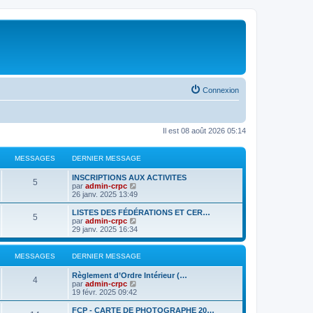
Connexion
Il est 08 août 2026 05:14
MESSAGES
DERNIER MESSAGE
D
INSCRIPTIONS AUX ACTIVITES
M
5
e
C
par
admin-crpc
r
o
26 janv. 2025 13:49
e
n
n
i
s
D
LISTES DES FÉDÉRATIONS ET CER…
M
5
s
e
u
e
C
par
admin-crpc
r
l
r
o
29 janv. 2025 16:34
e
s
m
t
n
n
e
e
i
s
s
s
r
a
e
u
MESSAGES
DERNIER MESSAGE
s
l
r
l
a
e
s
m
t
g
D
Règlement d’Ordre Intérieur (…
g
d
M
e
e
4
e
C
par
admin-crpc
e
e
s
r
a
e
r
o
19 févr. 2025 09:42
r
s
l
e
n
n
n
a
e
g
s
i
s
D
FCP - CARTE DE PHOTOGRAPHE 20…
i
g
d