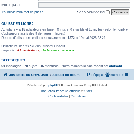
Mot de passe :
J’ai oublié mon mot de passe
Se souvenir de moi
QUI EST EN LIGNE ?
Au total, il y a
15
utilisateurs en ligne :: 0 inscrit, 0 invisible et 15 invités (selon le nombre
d’utilisateurs actifs des 5 dernières minutes)
Record d’utilisateurs en ligne simultanément :
1272
le 19 mai 2026 23:21
Utilisateurs inscrits : Aucun utilisateur inscrit
Légende :
Administrateurs
,
Modérateurs généraux
STATISTIQUES
90
messages •
78
sujets •
15
membres • Notre membre le plus récent est
ereinold
Vers le site du CRPC asbl
Accueil du forum
L’équipe
Membres
Développé par
phpBB
® Forum Software © phpBB Limited
Traduction française officielle
©
Qiaeru
Confidentialité
|
Conditions