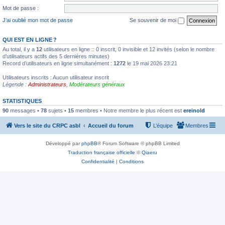
Mot de passe :
J’ai oublié mon mot de passe
Se souvenir de moi
QUI EST EN LIGNE ?
Au total, il y a
12
utilisateurs en ligne :: 0 inscrit, 0 invisible et 12 invités (selon le nombre
d’utilisateurs actifs des 5 dernières minutes)
Record d’utilisateurs en ligne simultanément :
1272
le 19 mai 2026 23:21
Utilisateurs inscrits : Aucun utilisateur inscrit
Légende :
Administrateurs
,
Modérateurs généraux
STATISTIQUES
90
messages •
78
sujets •
15
membres • Notre membre le plus récent est
ereinold
Vers le site du CRPC asbl
Accueil du forum
L’équipe
Membres
Développé par
phpBB
® Forum Software © phpBB Limited
Traduction française officielle
©
Qiaeru
Confidentialité
|
Conditions