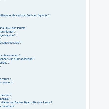
lisateurs de ma liste d’amis et d’ignorés ?
ans un ou des forums ?
un résultat ?
age blanche ?!
?
ssages et sujets ?
t les abonnements ?
onner à un sujet spécifique ?
ifique ?
 ?
ce forum ?
s jointes ?
cussions ?
sponible ?
 d’abus ou d’ordres légaux liés à ce forum ?
r du forum ?