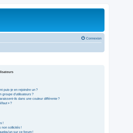
Connexion
lisateurs
t puis-je en rejoindre un ?
 groupe d’utilisateurs ?
araissent-ils dans une couleur différente ?
éfaut » ?
s !
non sollicités !
 quelqu’un sur ce forum !