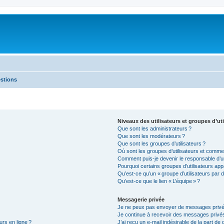
estions
Niveaux des utilisateurs et groupes d’uti
Que sont les administrateurs ?
Que sont les modérateurs ?
Que sont les groupes d’utilisateurs ?
Où sont les groupes d’utilisateurs et commen
Comment puis-je devenir le responsable d’un
Pourquoi certains groupes d’utilisateurs app
Qu’est-ce qu’un « groupe d’utilisateurs par d
Qu’est-ce que le lien « L’équipe » ?
Messagerie privée
Je ne peux pas envoyer de messages privé
Je continue à recevoir des messages privés 
urs en ligne ?
J’ai reçu un e-mail indésirable de la part de