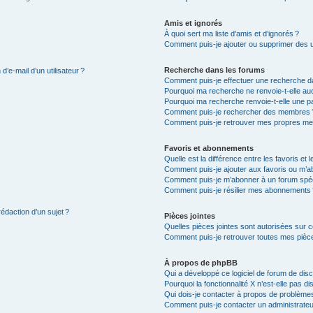
Amis et ignorés
À quoi sert ma liste d’amis et d’ignorés ?
Comment puis-je ajouter ou supprimer des uti
Recherche dans les forums
’e-mail d’un utilisateur ?
Comment puis-je effectuer une recherche d
Pourquoi ma recherche ne renvoie-t-elle auc
Pourquoi ma recherche renvoie-t-elle une p
Comment puis-je rechercher des membres 
Comment puis-je retrouver mes propres me
Favoris et abonnements
Quelle est la différence entre les favoris e
Comment puis-je ajouter aux favoris ou m’ab
Comment puis-je m’abonner à un forum spéc
Comment puis-je résilier mes abonnements
rédaction d’un sujet ?
Pièces jointes
Quelles pièces jointes sont autorisées sur 
Comment puis-je retrouver toutes mes pièce
À propos de phpBB
Qui a développé ce logiciel de forum de dis
Pourquoi la fonctionnalité X n’est-elle pas di
Qui dois-je contacter à propos de problèmes
Comment puis-je contacter un administrateu