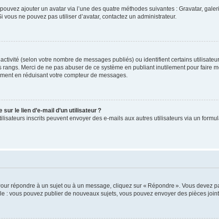
us pouvez ajouter un avatar via l’une des quatre méthodes suivantes : Gravatar, gale
 vous ne pouvez pas utiliser d’avatar, contactez un administrateur.
e activité (selon votre nombre de messages publiés) ou identifient certains utilisate
es rangs. Merci de ne pas abuser de ce système en publiant inutilement pour faire m
ement en réduisant votre compteur de messages.
ur le lien d’e-mail d’un utilisateur ?
utilisateurs inscrits peuvent envoyer des e-mails aux autres utilisateurs via un formu
Pour répondre à un sujet ou à un message, cliquez sur « Répondre ». Vous devez pa
e : vous pouvez publier de nouveaux sujets, vous pouvez envoyer des pièces jointe