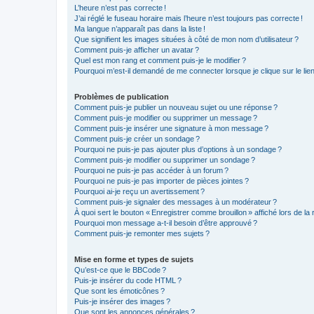
L’heure n’est pas correcte !
J’ai réglé le fuseau horaire mais l’heure n’est toujours pas correcte !
Ma langue n’apparaît pas dans la liste !
Que signifient les images situées à côté de mon nom d’utilisateur ?
Comment puis-je afficher un avatar ?
Quel est mon rang et comment puis-je le modifier ?
Pourquoi m’est-il demandé de me connecter lorsque je clique sur le lien d
Problèmes de publication
Comment puis-je publier un nouveau sujet ou une réponse ?
Comment puis-je modifier ou supprimer un message ?
Comment puis-je insérer une signature à mon message ?
Comment puis-je créer un sondage ?
Pourquoi ne puis-je pas ajouter plus d’options à un sondage ?
Comment puis-je modifier ou supprimer un sondage ?
Pourquoi ne puis-je pas accéder à un forum ?
Pourquoi ne puis-je pas importer de pièces jointes ?
Pourquoi ai-je reçu un avertissement ?
Comment puis-je signaler des messages à un modérateur ?
À quoi sert le bouton « Enregistrer comme brouillon » affiché lors de la 
Pourquoi mon message a-t-il besoin d’être approuvé ?
Comment puis-je remonter mes sujets ?
Mise en forme et types de sujets
Qu’est-ce que le BBCode ?
Puis-je insérer du code HTML ?
Que sont les émoticônes ?
Puis-je insérer des images ?
Que sont les annonces générales ?