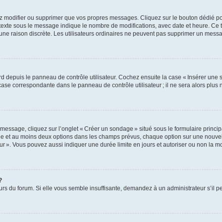
z modifier ou supprimer que vos propres messages. Cliquez sur le bouton dédié pou
 texte sous le message indique le nombre de modifications, avec date et heure. Ce t
 une raison discrète. Les utilisateurs ordinaires ne peuvent pas supprimer un mes
 depuis le panneau de contrôle utilisateur. Cochez ensuite la case « Insérer une 
ase correspondante dans le panneau de contrôle utilisateur ; il ne sera alors plu
essage, cliquez sur l’onglet « Créer un sondage » situé sous le formulaire principa
ge et au moins deux options dans les champs prévus, chaque option sur une nouvell
teur ». Vous pouvez aussi indiquer une durée limite en jours et autoriser ou non la mo
?
eurs du forum. Si elle vous semble insuffisante, demandez à un administrateur s’il p