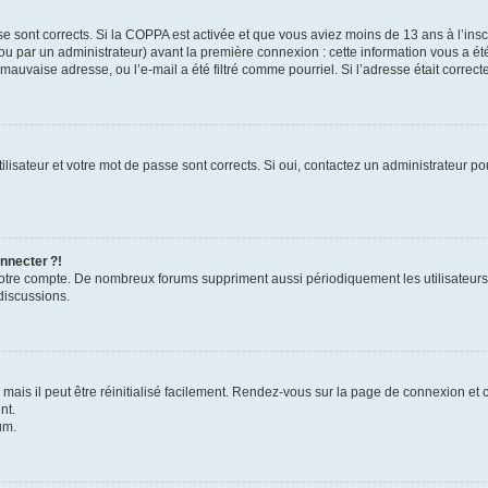
se sont corrects. Si la COPPA est activée et que vous aviez moins de 13 ans à l’inscr
u par un administrateur) avant la première connexion : cette information vous a été 
 mauvaise adresse, ou l’e-mail a été filtré comme pourriel. Si l’adresse était correc
lisateur et votre mot de passe sont corrects. Si oui, contactez un administrateur pou
nnecter ?!
 votre compte. De nombreux forums suppriment aussi périodiquement les utilisateurs
discussions.
ais il peut être réinitialisé facilement. Rendez-vous sur la page de connexion et 
nt.
um.