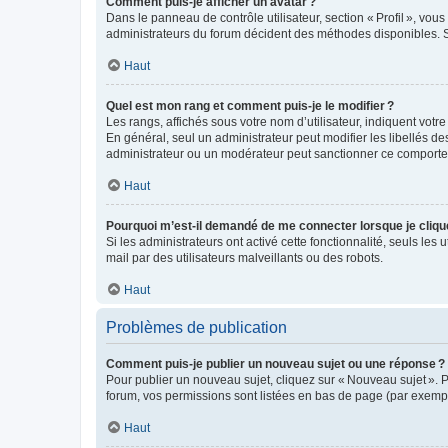
Comment puis-je afficher un avatar ?
Dans le panneau de contrôle utilisateur, section « Profil », vo
administrateurs du forum décident des méthodes disponibles. Si
Haut
Quel est mon rang et comment puis-je le modifier ?
Les rangs, affichés sous votre nom d’utilisateur, indiquent votr
En général, seul un administrateur peut modifier les libellés d
administrateur ou un modérateur peut sanctionner ce comport
Haut
Pourquoi m’est-il demandé de me connecter lorsque je clique s
Si les administrateurs ont activé cette fonctionnalité, seuls les 
mail par des utilisateurs malveillants ou des robots.
Haut
Problèmes de publication
Comment puis-je publier un nouveau sujet ou une réponse ?
Pour publier un nouveau sujet, cliquez sur « Nouveau sujet ». 
forum, vos permissions sont listées en bas de page (par exempl
Haut