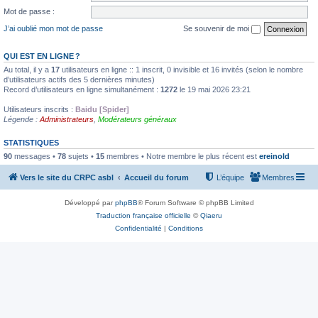
Mot de passe :
J’ai oublié mon mot de passe
Se souvenir de moi
QUI EST EN LIGNE ?
Au total, il y a
17
utilisateurs en ligne :: 1 inscrit, 0 invisible et 16 invités (selon le nombre
d’utilisateurs actifs des 5 dernières minutes)
Record d’utilisateurs en ligne simultanément :
1272
le 19 mai 2026 23:21
Utilisateurs inscrits :
Baidu [Spider]
Légende :
Administrateurs
,
Modérateurs généraux
STATISTIQUES
90
messages •
78
sujets •
15
membres • Notre membre le plus récent est
ereinold
Vers le site du CRPC asbl
Accueil du forum
L’équipe
Membres
Développé par
phpBB
® Forum Software © phpBB Limited
Traduction française officielle
©
Qiaeru
Confidentialité
|
Conditions