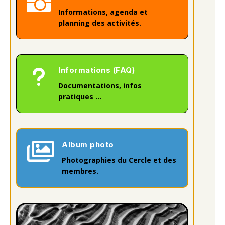

Informations, agenda et
planning des activités.
u
Informations (FAQ)
Documentations, infos
pratiques …

Album photo
Photographies du Cercle et des
membres.